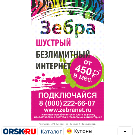
Популярное →
Строительство и ремонт
Афиша
Телекоммуникации и связь
Строительство и ремонт
Торговля
Авто и мото
Бизнес и финансы
Рестораны, кафе, бары
Юристы, Экспертиза, Страхование
Развлечения и отдых
Ремонт
Спорт Фитнес
Социальные организации
Недвижимость
Это интересно
Реклама. ИП Кучеренко Николай Николаевич
Красота Косметология
Администрация
Каталог
Купоны