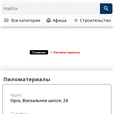
Медицина Здоровье
Промышленность
Путешествия, Туризм
Сельское хозяйство
Все категории
Афиша
Строительство 
Гостиницы
Городское хозяйство
Образование
Ветеринария, Зоотовары
Бытовые услуги
Курьерская служба, Службы до...
СМИ и Реклама
Купоны
Главная
Пиломатериалы
Пиломатериалы
Адрес
Орск, Вокзальное шоссе, 24
Телефон