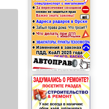
erid: LdtCKJjWj Реклама. ИП Кучеренко Николай
Николаевич
erid:2VfnxxhKSem Реклама. ИП Кучеренко Николай Николаевич