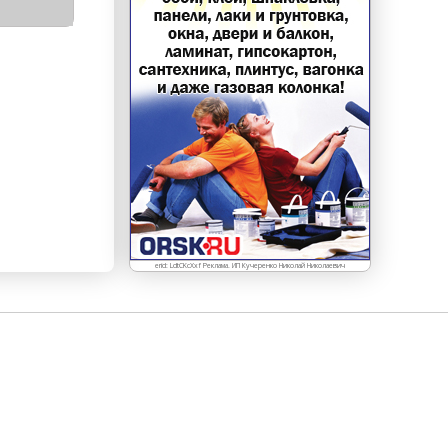
erid: LdtCKcXxf Реклама. ИП Кучеренко Николай Николаевич