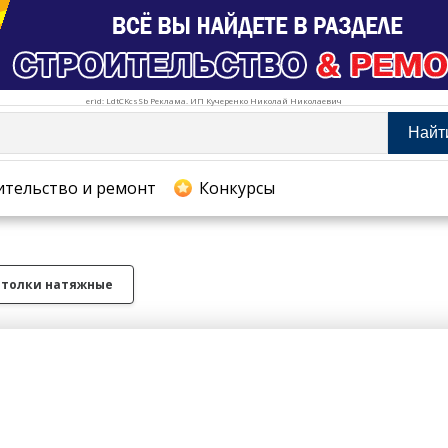
erid: LdtCKcsSb Реклама. ИП Кучеренко Николай Николаевич
Найт
тельство и ремонт
ительство и ремонт
Конкурсы
хование
отолки натяжные