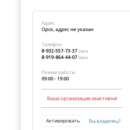
Гостиницы
Городское хозяйство
Образование
Ветеринария, Зоотовары
Адрес
Бытовые услуги
Курьерская служба, Служб
Орск, адрес не указан
СМИ и Реклама
Купоны
Телефон
8-932-557-73-37
Орск
8-919-864-44-07
Орск
Режим работы
09:00 - 19:00
Ваша организация неактивна!
Активировать
Вы владелец?