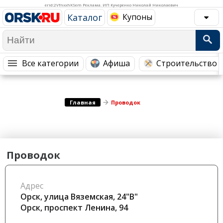
Медицина Здоровье
Промышленность
erid:2VfnxxhKSem Реклама. ИП Кучеренко Николай Николаевич
Каталог
Купоны
Путешествия, Туризм
Сельское хозяйство
Гостиницы
Городское хозяйство
Образование
Ветеринария, Зоотовары
Все категории
Афиша
Строительство 
Бытовые услуги
Курьерская служба, Службы до...
СМИ и Реклама
Купоны
Главная
Проводок
Проводок
Адрес
Орск, улица Вяземская, 24"В"
Орск, проспект Ленина, 94