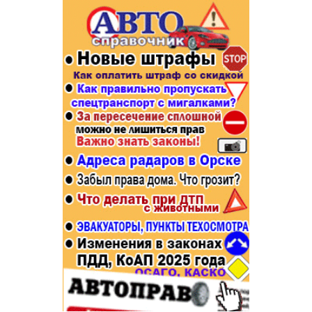
Популярное →
Строительство и ремонт
Афиша
Телекоммуникации и связь
Строительство и ремонт
Торговля
Авто и мото
Бизнес и финансы
Рестораны, кафе, бары
Юристы, Экспертиза, Страхование
Развлечения и отдых
Ремонт
Спорт Фитнес
Социальные организации
Недвижимость
Это интересно
Красота Косметология
Администрация