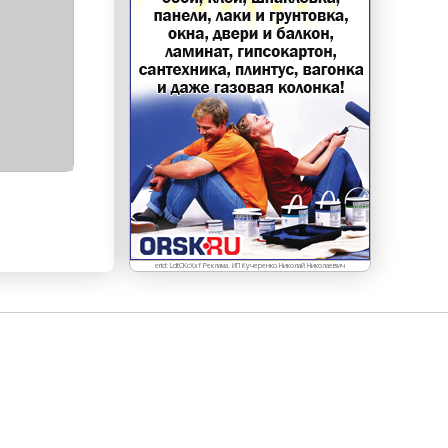
erid: LdtCKcXxf Реклама. ИП Кучеренко Николай Николаевич