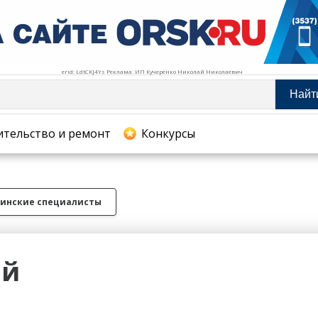
erid: LdtCKJ4Ys Реклама. ИП Кучеренко Николай Николаевич
Найт
тельство и ремонт
ительство и ремонт
Конкурсы
хование
инские специалисты
ий