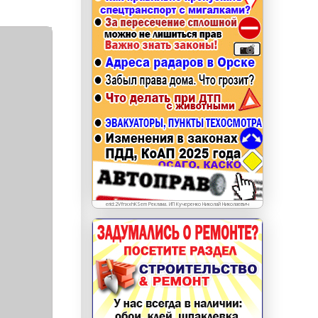
erid: LdtCKJjWj Реклама. ИП Кучеренко Николай
Николаевич
erid:2VfnxxhKSem Реклама. ИП Кучеренко Николай Николаевич