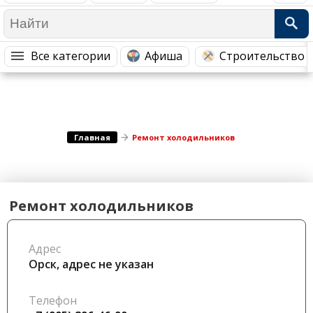
Медицина Здоровье
Промышленность
Путешествия, Туризм
Сельское хозяйство
Все категории
Афиша
Строительство 
Гостиницы
Городское хозяйство
Образование
Ветеринария, Зоотовары
Бытовые услуги
Курьерская служба, Службы до...
СМИ и Реклама
Купоны
Главная
Ремонт холодильников
Ремонт холодильников
Адрес
Орск, адрес не указан
Телефон