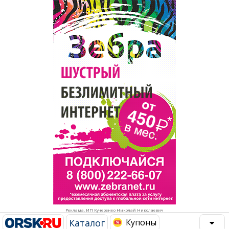
Популярное →
Строительство и ремонт
Афиша
Телекоммуникации и связь
Строительство и ремонт
Торговля
Авто и мото
Бизнес и финансы
Рестораны, кафе, бары
Юристы, Экспертиза, Страхование
Развлечения и отдых
Ремонт
Спорт Фитнес
Социальные организации
Недвижимость
Это интересно
Реклама. ИП Кучеренко Николай Николаевич
Красота Косметология
Администрация
Каталог
Купоны