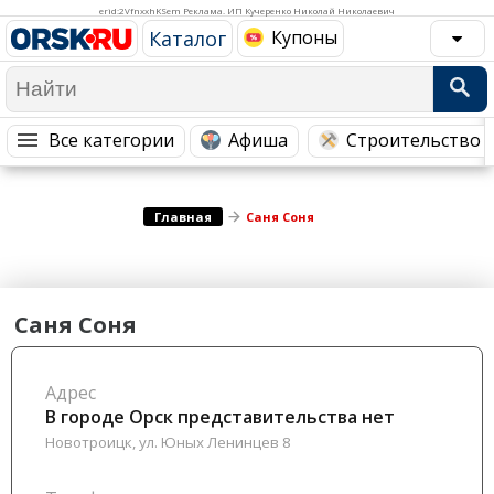
Медицина Здоровье
Промышленность
erid:2VfnxxhKSem Реклама. ИП Кучеренко Николай Николаевич
Каталог
Купоны
Путешествия, Туризм
Сельское хозяйство
Гостиницы
Городское хозяйство
Образование
Ветеринария, Зоотовары
Все категории
Афиша
Строительство 
Бытовые услуги
Курьерская служба, Службы до...
СМИ и Реклама
Купоны
Главная
Саня Соня
Саня Соня
Адрес
В городе Орск представительства нет
Новотроицк, ул. Юных Ленинцев 8