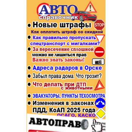
Популярное →
Строительство и ремонт
Афиша
Телекоммуникации и связь
Строительство и ремонт
Торговля
Авто и мото
Бизнес и финансы
Рестораны, кафе, бары
Юристы, Экспертиза, Страхование
Развлечения и отдых
Ремонт
Спорт Фитнес
Социальные организации
Недвижимость
Это интересно
Красота Косметология
Администрация