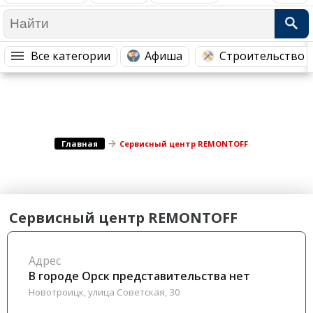
Медицина Здоровье
Промышленность
Путешествия, Туризм
Сельское хозяйство
Все категории
Афиша
Строительство 
Гостиницы
Городское хозяйство
Образование
Ветеринария, Зоотовары
Бытовые услуги
Курьерская служба, Службы до...
СМИ и Реклама
Купоны
Главная
Сервисный центр REMONTOFF
Сервисный центр REMONTOFF
Адрес
В городе Орск представительства нет
Новотроицк, улица Советская, 30