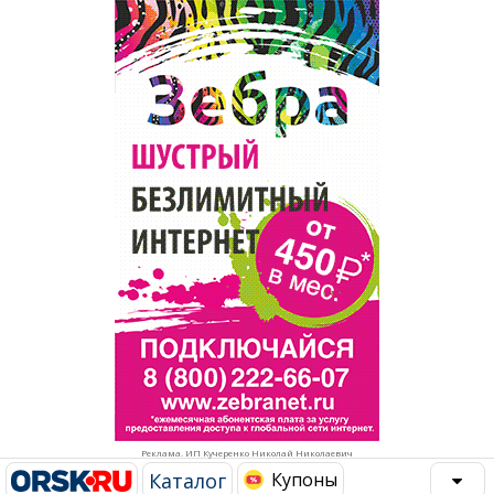
Популярное →
Строительство и ремонт
Афиша
Телекоммуникации и связь
Строительство и ремонт
Торговля
Авто и мото
Бизнес и финансы
Рестораны, кафе, бары
Юристы, Экспертиза, Страхование
Развлечения и отдых
Ремонт
Спорт Фитнес
Социальные организации
Недвижимость
Это интересно
Реклама. ИП Кучеренко Николай Николаевич
Красота Косметология
Администрация
Каталог
Купоны