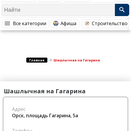
Медицина Здоровье
Промышленность
Путешествия, Туризм
Сельское хозяйство
Все категории
Афиша
Строительство 
Гостиницы
Городское хозяйство
Образование
Ветеринария, Зоотовары
Бытовые услуги
Курьерская служба, Службы до...
СМИ и Реклама
Купоны
Главная
Шашлычная на Гагарина
Шашлычная на Гагарина
Адрес
Орск, площадь Гагарина, 5а
Телефон