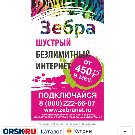
Популярное →
Строительство и ремонт
Афиша
Телекоммуникации и связь
Строительство и ремонт
Торговля
Авто и мото
Бизнес и финансы
Рестораны, кафе, бары
Юристы, Экспертиза, Страхование
Развлечения и отдых
Ремонт
Спорт Фитнес
Социальные организации
Недвижимость
Это интересно
Реклама. ИП Кучеренко Николай Николаевич
Красота Косметология
Администрация
Каталог
Купоны