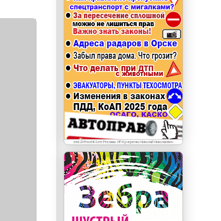
erid: LdtCKJjWj Реклама. ИП Кучеренко Николай
Николаевич
erid:2VfnxxhKSem Реклама. ИП Кучеренко Николай Николаевич