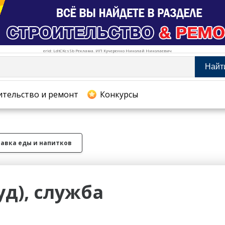
erid: LdtCKcsSb Реклама. ИП Кучеренко Николай Николаевич
Найт
тельство и ремонт
ительство и ремонт
Конкурсы
хование
авка еды и напитков
уд), служба