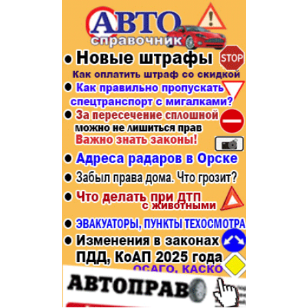
Популярное →
Строительство и ремонт
Афиша
Телекоммуникации и связь
Строительство и ремонт
Торговля
Авто и мото
Бизнес и финансы
Рестораны, кафе, бары
Юристы, Экспертиза, Страхование
Развлечения и отдых
Ремонт
Спорт Фитнес
Социальные организации
Недвижимость
Это интересно
Красота Косметология
Администрация