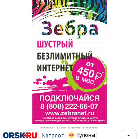
Популярное →
Строительство и ремонт
Афиша
Телекоммуникации и связь
Строительство и ремонт
Торговля
Авто и мото
Бизнес и финансы
Рестораны, кафе, бары
Юристы, Экспертиза, Страхование
Развлечения и отдых
Ремонт
Спорт Фитнес
Социальные организации
Недвижимость
Это интересно
Реклама. ИП Кучеренко Николай Николаевич
Красота Косметология
Администрация
Каталог
Купоны