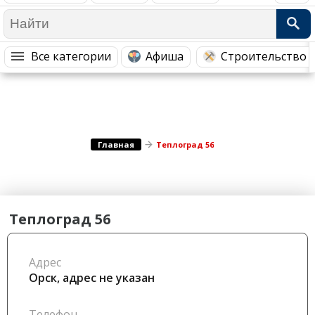
Медицина Здоровье
Промышленность
Путешествия, Туризм
Сельское хозяйство
Все категории
Афиша
Строительство 
Гостиницы
Городское хозяйство
Образование
Ветеринария, Зоотовары
Бытовые услуги
Курьерская служба, Службы до...
СМИ и Реклама
Купоны
Главная
Теплоград 56
Теплоград 56
Адрес
Орск, адрес не указан
Телефон