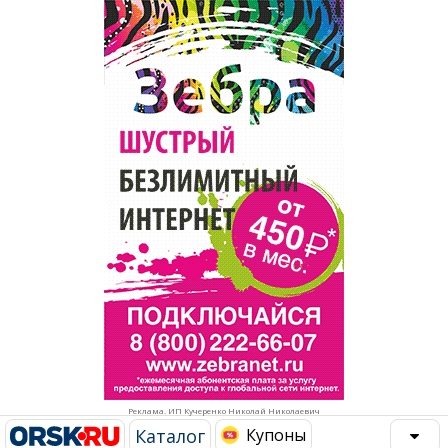
Популярное →
Строительство и ремонт
Афиша
Телекоммуникации и связь
Строительство и ремонт
Торговля
Авто и мото
Бизнес и финансы
Рестораны, кафе, бары
Юристы, Экспертиза, Страхование
Развлечения и отдых
Ремонт
Спорт Фитнес
Социальные организации
Недвижимость
Это интересно
Реклама. ИП Кучеренко Николай Николаевич
Красота Косметология
Администрация
Каталог
Купоны