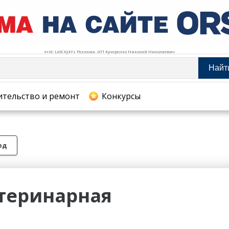
erid: LdtCKJ4Ys Реклама. ИП Кучеренко Николай Николаевич
Найт
тельство и ремонт
ительство и ремонт
Конкурсы
хование
од
теринарная