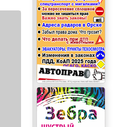
erid: LdtCKJjWj Реклама. ИП Кучеренко Николай
Николаевич
erid:2VfnxxhKSem Реклама. ИП Кучеренко Николай Николаевич