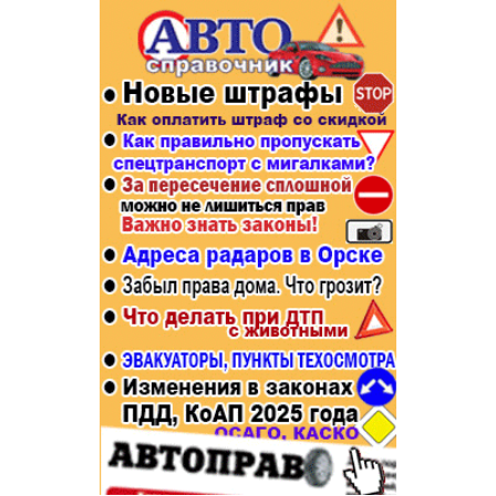
Популярное →
Строительство и ремонт
Афиша
Телекоммуникации и связь
Строительство и ремонт
Торговля
Авто и мото
Бизнес и финансы
Рестораны, кафе, бары
Юристы, Экспертиза, Страхование
Развлечения и отдых
Ремонт
Спорт Фитнес
Социальные организации
Недвижимость
Это интересно
Красота Косметология
Администрация