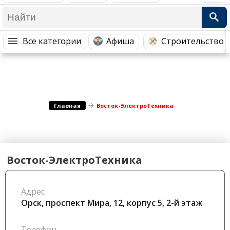
Медицина Здоровье
Промышленность
Путешествия, Туризм
Сельское хозяйство
Все категории
Афиша
Строительство 
Гостиницы
Городское хозяйство
Образование
Ветеринария, Зоотовары
Бытовые услуги
Курьерская служба, Службы до...
СМИ и Реклама
Купоны
Главная
Восток-ЭлектроТехника
Восток-ЭлектроТехника
Адрес
Орск, проспект Мира, 12, корпус 5, 2-й этаж
Телефон