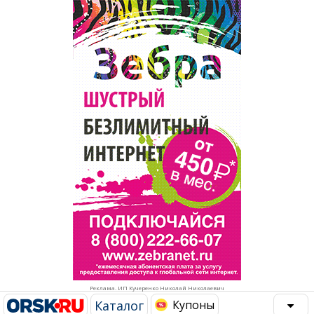
Популярное →
Строительство и ремонт
Афиша
Телекоммуникации и связь
Строительство и ремонт
Торговля
Авто и мото
Бизнес и финансы
Рестораны, кафе, бары
Юристы, Экспертиза, Страхование
Развлечения и отдых
Ремонт
Спорт Фитнес
Социальные организации
Недвижимость
Это интересно
Реклама. ИП Кучеренко Николай Николаевич
Красота Косметология
Администрация
Каталог
Купоны