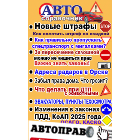
Популярное →
Строительство и ремонт
Афиша
Телекоммуникации и связь
Строительство и ремонт
Торговля
Авто и мото
Бизнес и финансы
Рестораны, кафе, бары
Юристы, Экспертиза, Страхование
Развлечения и отдых
Ремонт
Спорт Фитнес
Социальные организации
Недвижимость
Это интересно
Красота Косметология
Администрация