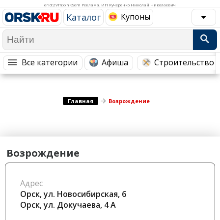
Медицина Здоровье
Промышленность
erid:2VfnxxhKSem Реклама. ИП Кучеренко Николай Николаевич
Каталог
Купоны
Путешествия, Туризм
Сельское хозяйство
Гостиницы
Городское хозяйство
Образование
Ветеринария, Зоотовары
Все категории
Афиша
Строительство 
Бытовые услуги
Курьерская служба, Службы до...
СМИ и Реклама
Купоны
Главная
Возрождение
Возрождение
Адрес
Орск, ул. Новосибирская, 6
Орск, ул. Докучаева, 4 А