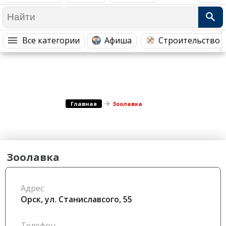
Медицина Здоровье
Промышленность
Путешествия, Туризм
Сельское хозяйство
Все категории
Афиша
Строительство 
Гостиницы
Городское хозяйство
Образование
Ветеринария, Зоотовары
Бытовые услуги
Курьерская служба, Службы до...
СМИ и Реклама
Купоны
Главная
Зоолавка
Зоолавка
Адрес
Орск, ул. Станиславсого, 55
Телефон