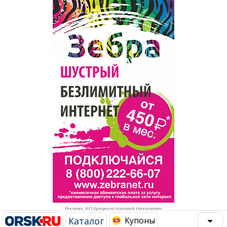
Популярное →
Строительство и ремонт
Афиша
Телекоммуникации и связь
Строительство и ремонт
Торговля
Авто и мото
Бизнес и финансы
Рестораны, кафе, бары
Юристы, Экспертиза, Страхование
Развлечения и отдых
Ремонт
Спорт Фитнес
Социальные организации
Недвижимость
Это интересно
Реклама. ИП Кучеренко Николай Николаевич
Красота Косметология
Администрация
Каталог
Купоны