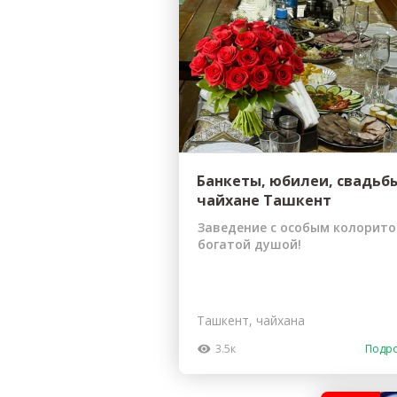
Гостиницы
Городское хозяйство
Образование
Ветеринария, Зоотовары
Бытовые услуги
Курьерская служба, Служб
СМИ и Реклама
Купоны
Банкеты, юбилеи, свадьб
чайхане Ташкент
Заведение с особым колорито
богатой душой!
Ташкент, чайхана
3.5к
Подр