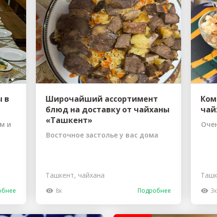
ы до...
ы в
Широчайший ассортимент
Ком
блюд на доставку от чайханы
чай
«Ташкент»
м и
Очен
Восточное застолье у вас дома
Ташкент, чайхана
Ташк
обнее
8к
Подробнее
3к