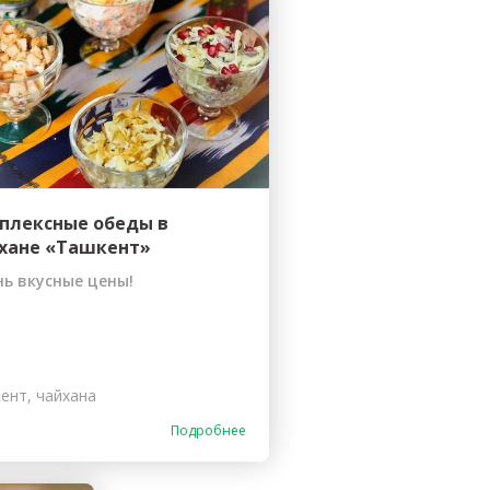
erid: LdtCKJjWj Реклама. ИП Кучеренко Николай
Николаевич
плексные обеды в
хане «Ташкент»
ь вкусные цены!
ент, чайхана
Подробнее