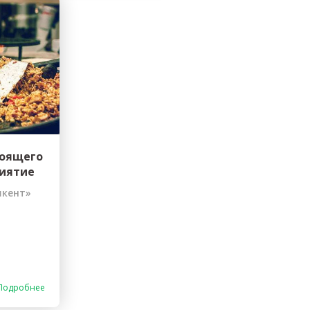
тоящего
риятие
шкент»
Подробнее