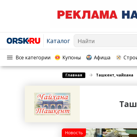
Каталог
Афиша
Телекоммуникации и связь
Популярное →
Строи
Строительство и ремонт
Торговля
Все категории
Купоны
Афиша
Стро
Авто и мото
Бизнес и финансы
Рестораны, кафе, бары
Юристы, Экспертиза, Стра
Главная
Ташкент, чайхана
Развлечения и отдых
Ремонт
Спорт Фитнес
Социальные организации
Таш
Недвижимость
Это интересно
Красота Косметология
Администрация
Медицина Здоровье
Промышленность
Новость
Путешествия, Туризм
Сельское хозяйство