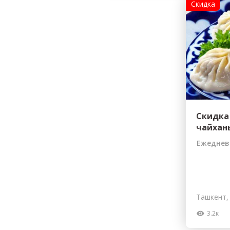
Скидка
Скидка
чайхан
Ежеднев
Ташкент,
3.2к