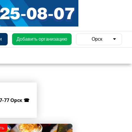
и
Добавить организацию
Орск
87-77 Орск ☎
ть