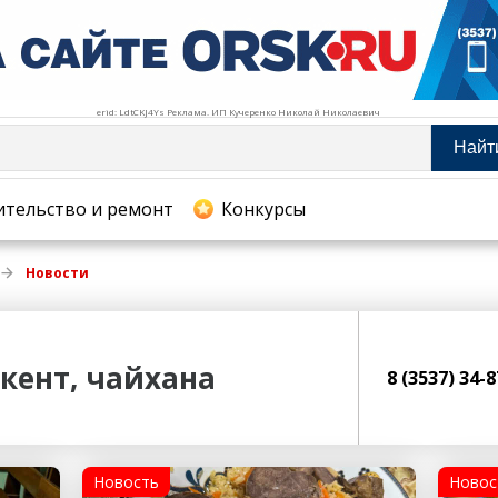
erid: LdtCKJ4Ys Реклама. ИП Кучеренко Николай Николаевич
Найт
тельство и ремонт
ительство и ремонт
Конкурсы
хование
Новости
кент, чайхана
8 (3537) 34-
Новость
Новос