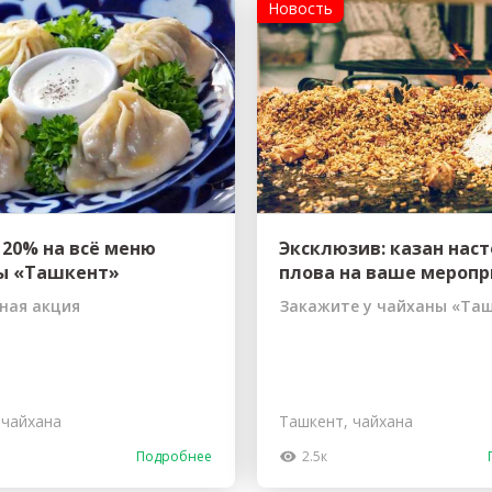
Новость
 20% на всё меню
Эксклюзив: казан нас
ы «Ташкент»
плова на ваше мероп
ная акция
Закажите у чайханы «Та
 чайхана
Ташкент, чайхана
Подробнее
2.5к