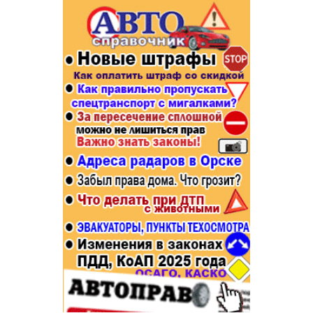
Популярное →
Строительство и ремонт
Афиша
Телекоммуникации и связь
Строительство и ремонт
Торговля
Авто и мото
Бизнес и финансы
Рестораны, кафе, бары
Юристы, Экспертиза, Страхование
Развлечения и отдых
Ремонт
Спорт Фитнес
Социальные организации
Недвижимость
Это интересно
Красота Косметология
Администрация