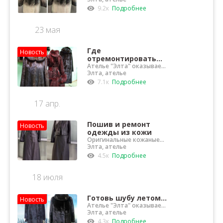
9.2к
Подробнее
23 мая
Где
Новость
отремонтировать
шубу в Орске?
Ателье "Элта" оказывает
услуги по реставрации и
Элта, ателье
ремонту шуб
7.1к
Подробнее
17 апр.
Пошив и ремонт
Новость
одежды из кожи
Оригинальные кожаные
куртки, жилеты и юбки
Элта, ателье
сошьет ателье "Элта"
4.5к
Подробнее
18 июля
Готовь шубу летом...
Новость
Ателье "Элта" оказывает
услуги по ремонту и
Элта, ателье
чистке шуб
4.3к
Подробнее