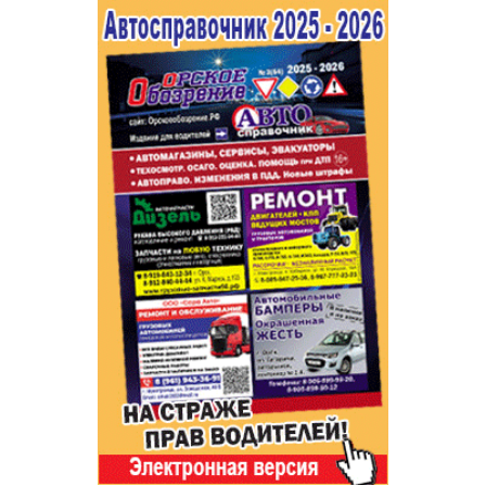
Популярное →
Строительство и ремонт
Афиша
Телекоммуникации и связь
Строительство и ремонт
Торговля
Авто и мото
Бизнес и финансы
Рестораны, кафе, бары
Юристы, Экспертиза, Страхование
Развлечения и отдых
Ремонт
Спорт Фитнес
Социальные организации
Недвижимость
Это интересно
Красота Косметология
Администрация