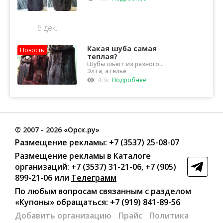
6 дек.
Какая шуба самая
Новость
теплая?
Шубы шьют из разного
меха
Элта, ателье
4.3к
Подробнее
©
2007
- 2026 «Орск.ру»
Размещение рекламы:
+7 (3537) 25-08-07
Размещение рекламы в Каталоге
организаций
:
+7 (3537) 31-21-06
,
+7 (905)
899-21-06
или
Телеграмм
По любым вопросам связанным с разделом
«Купоны»
обращаться:
+7 (919) 841-89-56
Добавить организацию
Прайс
Политика