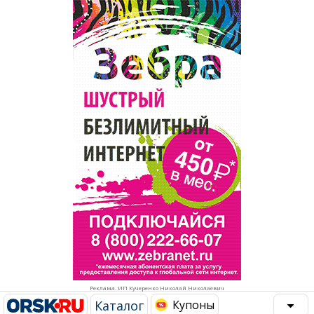
Популярное →
Строительство и ремонт
Афиша
Телекоммуникации и связь
Строительство и ремонт
Торговля
Авто и мото
Бизнес и финансы
Рестораны, кафе, бары
Юристы, Экспертиза, Страхование
Развлечения и отдых
Ремонт
Спорт Фитнес
Социальные организации
Недвижимость
Это интересно
Реклама. ИП Кучеренко Николай Николаевич
Красота Косметология
Администрация
Каталог
Купоны