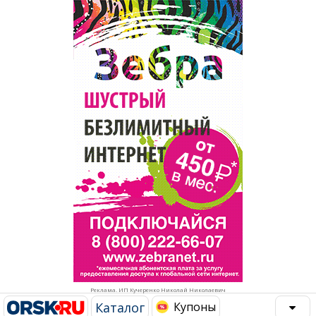
Популярное →
Строительство и ремонт
Афиша
Телекоммуникации и связь
Строительство и ремонт
Торговля
Авто и мото
Бизнес и финансы
Рестораны, кафе, бары
Юристы, Экспертиза, Страхование
Развлечения и отдых
Ремонт
Спорт Фитнес
Социальные организации
Недвижимость
Это интересно
Реклама. ИП Кучеренко Николай Николаевич
Красота Косметология
Администрация
Каталог
Купоны