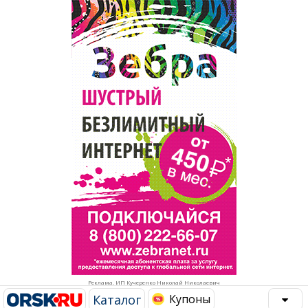
Популярное →
Строительство и ремонт
Афиша
Телекоммуникации и связь
Строительство и ремонт
Торговля
Авто и мото
Бизнес и финансы
Рестораны, кафе, бары
Юристы, Экспертиза, Страхование
Развлечения и отдых
Ремонт
Спорт Фитнес
Социальные организации
Недвижимость
Это интересно
Реклама. ИП Кучеренко Николай Николаевич
Красота Косметология
Администрация
Каталог
Купоны