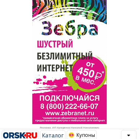
Популярное →
Строительство и ремонт
Афиша
Телекоммуникации и связь
Строительство и ремонт
Торговля
Авто и мото
Бизнес и финансы
Рестораны, кафе, бары
Юристы, Экспертиза, Страхование
Развлечения и отдых
Ремонт
Спорт Фитнес
Социальные организации
Недвижимость
Это интересно
Реклама. ИП Кучеренко Николай Николаевич
Красота Косметология
Администрация
Каталог
Купоны