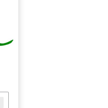
erid: LdtCKJjWj Реклама. ИП Кучеренко Николай
Николаевич