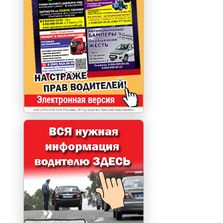
erid:2VfnxxhKSem Реклама. ИП Кучеренко Николай Николаевич