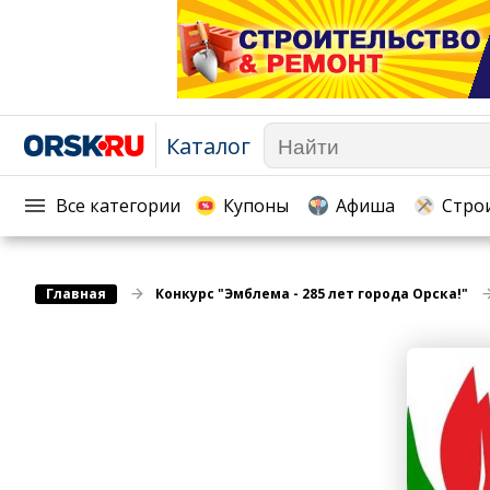
Каталог
Афиша
Телекоммуникации и связь
Популярное →
Строи
Строительство и ремонт
Торговля
Все категории
Купоны
Афиша
Стро
Авто и мото
Бизнес и финансы
Рестораны, кафе, бары
Юристы, Экспертиза, Стра
Главная
Развлечения и отдых
Конкурс "Эмблема - 285 лет города Орска!"
Ремонт
Спорт Фитнес
Социальные организации
Недвижимость
Это интересно
Красота Косметология
Администрация
Медицина Здоровье
Промышленность
Путешествия, Туризм
Сельское хозяйство