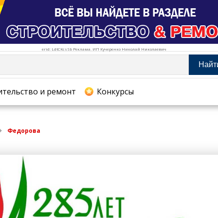
erid: LdtCKcsSb Реклама. ИП Кучеренко Николай Николаевич
Найт
тельство и ремонт
ительство и ремонт
Конкурсы
хование
Федорова