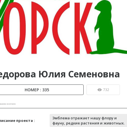
ы до...
едорова Юлия Семеновна
НОМЕР : 335
732
вание окончено
Эмблема отражает нашу флору и
писание проекта :
фауну, редкие растения и животных.