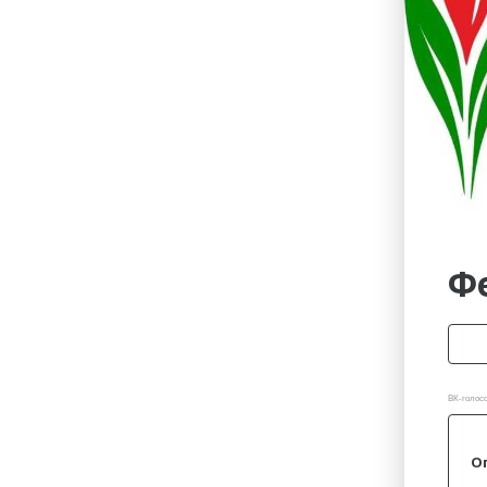
Гостиницы
Городское хозяйство
Образование
Ветеринария, Зоотовары
Бытовые услуги
Курьерская служба, Служб
СМИ и Реклама
Купоны
Ф
ВК-голосо
О