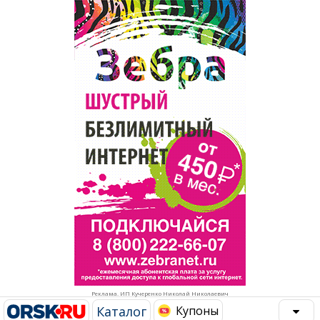
Популярное →
Строительство и ремонт
Афиша
Телекоммуникации и связь
Строительство и ремонт
Торговля
Авто и мото
Бизнес и финансы
Рестораны, кафе, бары
Юристы, Экспертиза, Страхование
Развлечения и отдых
Ремонт
Спорт Фитнес
Социальные организации
Недвижимость
Это интересно
Реклама. ИП Кучеренко Николай Николаевич
Красота Косметология
Администрация
Каталог
Купоны