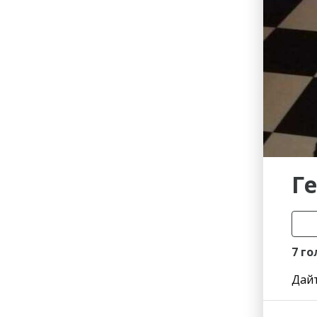
Гостиницы
Городское хозяйство
Образование
Ветеринария, Зоотовары
Бытовые услуги
Курьерская служба, Служб
СМИ и Реклама
Купоны
Г
7 го
Дайт