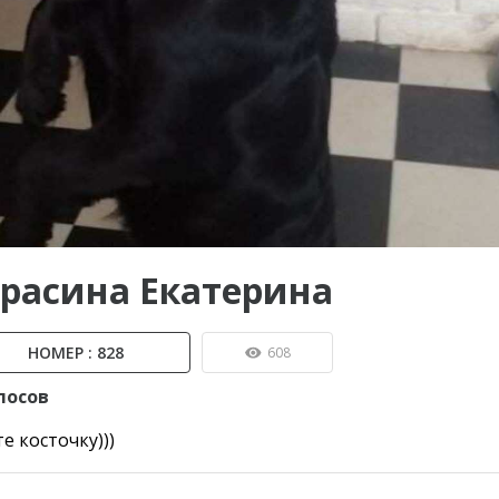
ы до...
ерасина Екатерина
НОМЕР : 828
608
лосов
е косточку)))