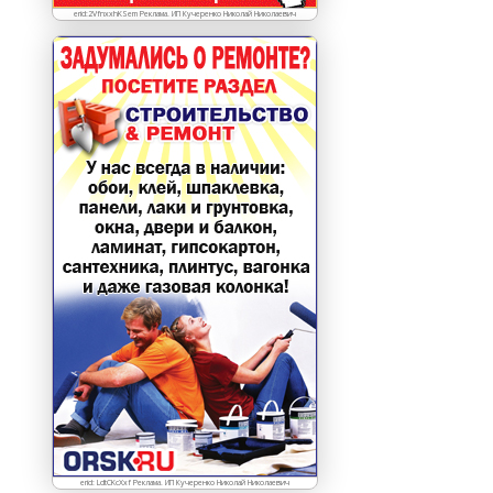
erid:2VfnxxhKSem Реклама. ИП Кучеренко Николай Николаевич
erid: LdtCKcXxf Реклама. ИП Кучеренко Николай Николаевич