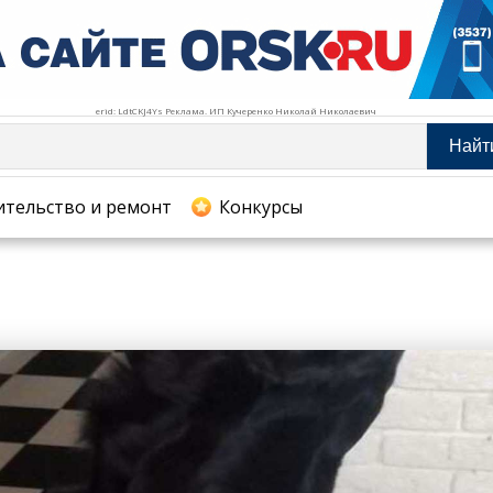
erid: LdtCKJ4Ys Реклама. ИП Кучеренко Николай Николаевич
Найт
тельство и ремонт
ительство и ремонт
Конкурсы
хование