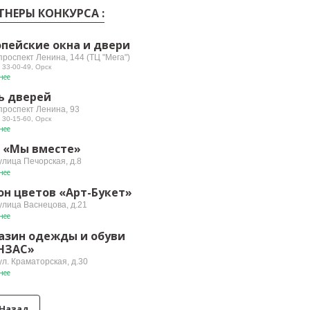
ТНЕРЫ КОНКУРСА :
опейские окна и двери
проспект Ленина, 144 (ТЦ "Мега")
 33-00-49, Орск
нее
ь дверей
 проспект Ленина, 93
 30-15-60, Орск
нее
 «Мы вместе»
улица Печорская, д.8
нее
он цветов «Арт-Букет»
улица Васнецова, д.21
нее
азин одежды и обуви
НЗАС»
ул. Краматорская, д.30
нее
Назад