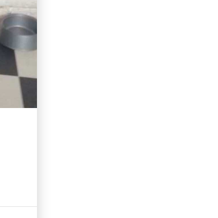
erid: LdtCKJjWj Реклама. ИП Кучеренко Николай
Николаевич