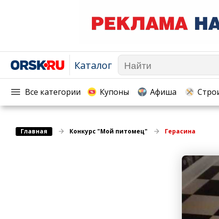
Каталог
Афиша
Телекоммуникации и связь
Популярное →
Строи
Строительство и ремонт
Торговля
Все категории
Купоны
Афиша
Стро
Авто и мото
Бизнес и финансы
Рестораны, кафе, бары
Юристы, Экспертиза, Стра
Главная
Развлечения и отдых
Конкурс "Мой питомец"
Герасина
Ремонт
Спорт Фитнес
Социальные организации
Недвижимость
Это интересно
Красота Косметология
Администрация
Медицина Здоровье
Промышленность
Путешествия, Туризм
Сельское хозяйство