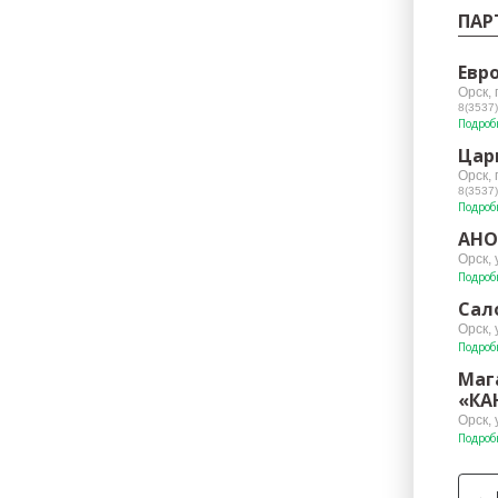
ПАР
Евр
Орск, 
8(3537)
Подроб
Цар
Орск,
8(3537)
Подроб
АНО
Орск, 
Подроб
Сал
Орск, 
Подроб
Маг
«КА
Орск, 
Подроб
←