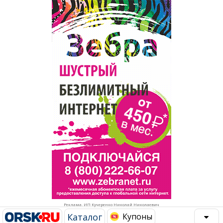
Популярное →
Строительство и ремонт
Афиша
Телекоммуникации и связь
Строительство и ремонт
Торговля
Авто и мото
Бизнес и финансы
Рестораны, кафе, бары
Юристы, Экспертиза, Страхование
Развлечения и отдых
Ремонт
Спорт Фитнес
Социальные организации
Недвижимость
Это интересно
Реклама. ИП Кучеренко Николай Николаевич
Красота Косметология
Администрация
Каталог
Купоны