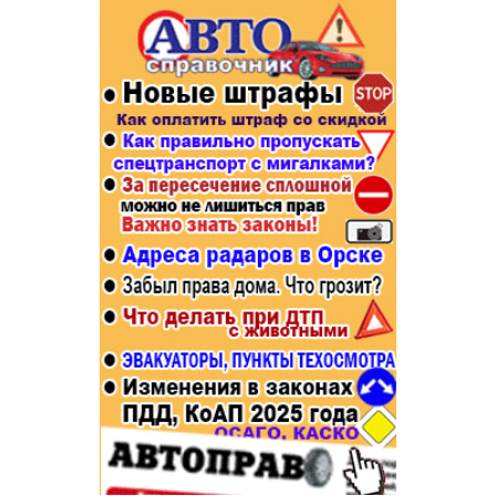
Популярное →
Строительство и ремонт
Афиша
Телекоммуникации и связь
Строительство и ремонт
Торговля
Авто и мото
Бизнес и финансы
Рестораны, кафе, бары
Юристы, Экспертиза, Страхование
Развлечения и отдых
Ремонт
Спорт Фитнес
Социальные организации
Недвижимость
Это интересно
Красота Косметология
Администрация