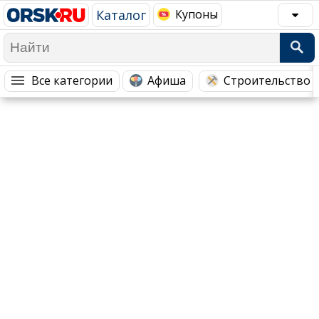
Каталог
Купоны
Популярное →
Все категории
Афиша
Строительство 
Строительство и ремонт
Афиша
Телекоммуникации и связь
Строительство и ремонт
Торговля
Авто и мото
Бизнес и финансы
Рестораны, кафе, бары
Юристы, Экспертиза, Страхование
Развлечения и отдых
Ремонт
Спорт Фитнес
Социальные организации
Недвижимость
Это интересно
Красота Косметология
Администрация