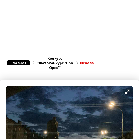
Медицина Здоровье
Промышленность
Путешествия, Туризм
Сельское хозяйство
Гостиницы
Городское хозяйство
Образование
Ветеринария, Зоотовары
Бытовые услуги
Курьерская служба, Службы до...
Конкурс
СМИ и Реклама
Купоны
Главная
"Фотоконкурс "Про
Исаева
Орск""