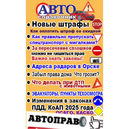
Популярное →
Строительство и ремонт
Афиша
Телекоммуникации и связь
Строительство и ремонт
Торговля
Авто и мото
Бизнес и финансы
Рестораны, кафе, бары
Юристы, Экспертиза, Страхование
Развлечения и отдых
Ремонт
Спорт Фитнес
Социальные организации
Недвижимость
Это интересно
Красота Косметология
Администрация