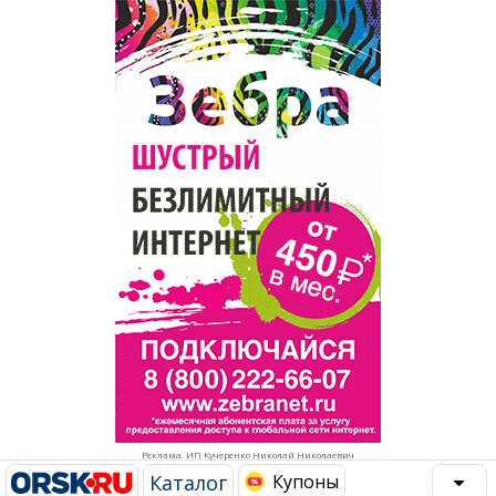
Популярное →
Строительство и ремонт
Афиша
Телекоммуникации и связь
Строительство и ремонт
Торговля
Авто и мото
Бизнес и финансы
Рестораны, кафе, бары
Юристы, Экспертиза, Страхование
Развлечения и отдых
Ремонт
Спорт Фитнес
Социальные организации
Недвижимость
Это интересно
Реклама. ИП Кучеренко Николай Николаевич
Красота Косметология
Администрация
Каталог
Купоны