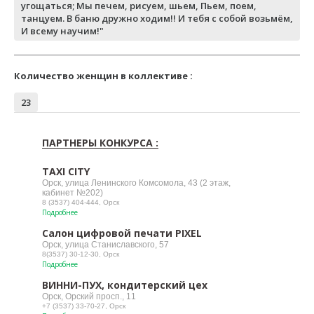
угощаться; Мы печем, рисуем, шьем, Пьем, поем,
танцуем. В баню дружно ходим!! И тебя с собой возьмём,
И всему научим!"
Количество женщин в коллективе :
23
ПАРТНЕРЫ КОНКУРСА :
TAXI CITY
Орск, улица Ленинского Комсомола, 43 (2 этаж,
кабинет №202)
8 (3537) 404-444, Орск
Подробнее
Салон цифровой печати PIXEL
Орск, улица Станиславского, 57
8(3537) 30-12-30, Орск
Подробнее
ВИННИ-ПУХ, кондитерский цех
Орск, Орский просп., 11
+7 (3537) 33-70-27, Орск