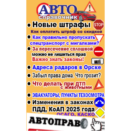
Популярное →
Строительство и ремонт
Афиша
Телекоммуникации и связь
Строительство и ремонт
Торговля
Авто и мото
Бизнес и финансы
Рестораны, кафе, бары
Юристы, Экспертиза, Страхование
Развлечения и отдых
Ремонт
Спорт Фитнес
Социальные организации
Недвижимость
Это интересно
Красота Косметология
Администрация