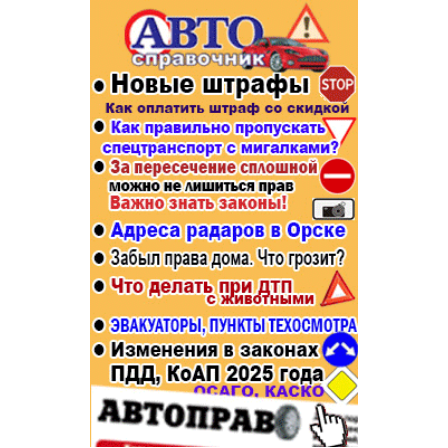
Популярное →
Строительство и ремонт
Афиша
Телекоммуникации и связь
Строительство и ремонт
Торговля
Авто и мото
Бизнес и финансы
Рестораны, кафе, бары
Юристы, Экспертиза, Страхование
Развлечения и отдых
Ремонт
Спорт Фитнес
Социальные организации
Недвижимость
Это интересно
Красота Косметология
Администрация