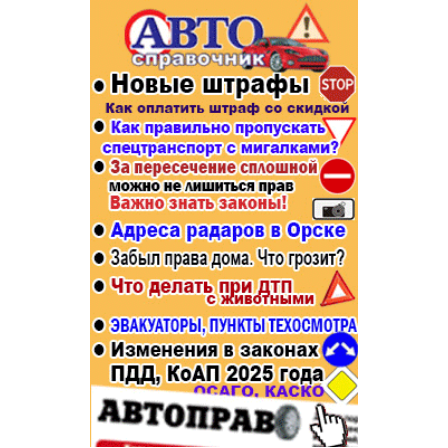
Популярное →
Строительство и ремонт
Афиша
Телекоммуникации и связь
Строительство и ремонт
Торговля
Авто и мото
Бизнес и финансы
Рестораны, кафе, бары
Юристы, Экспертиза, Страхование
Развлечения и отдых
Ремонт
Спорт Фитнес
Социальные организации
Недвижимость
Это интересно
Красота Косметология
Администрация