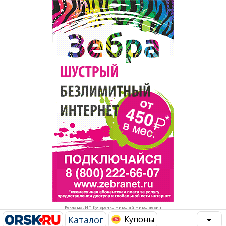
Популярное →
Строительство и ремонт
Афиша
Телекоммуникации и связь
Строительство и ремонт
Торговля
Авто и мото
Бизнес и финансы
Рестораны, кафе, бары
Юристы, Экспертиза, Страхование
Развлечения и отдых
Ремонт
Спорт Фитнес
Социальные организации
Недвижимость
Это интересно
Реклама. ИП Кучеренко Николай Николаевич
Красота Косметология
Администрация
Каталог
Купоны