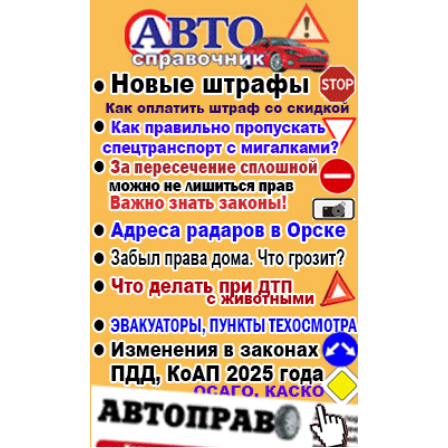
Популярное →
Строительство и ремонт
Афиша
Телекоммуникации и связь
Строительство и ремонт
Торговля
Авто и мото
Бизнес и финансы
Рестораны, кафе, бары
Юристы, Экспертиза, Страхование
Развлечения и отдых
Ремонт
Спорт Фитнес
Социальные организации
Недвижимость
Это интересно
Красота Косметология
Администрация