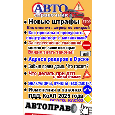
Популярное →
Строительство и ремонт
Афиша
Телекоммуникации и связь
Строительство и ремонт
Торговля
Авто и мото
Бизнес и финансы
Рестораны, кафе, бары
Юристы, Экспертиза, Страхование
Развлечения и отдых
Ремонт
Спорт Фитнес
Социальные организации
Недвижимость
Это интересно
Красота Косметология
Администрация