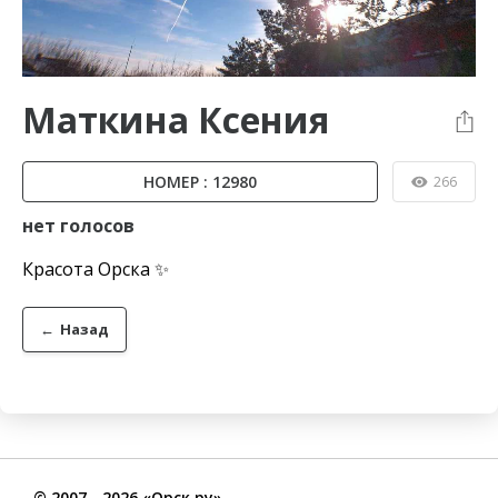
Маткина Ксения
НОМЕР : 12980
266
нет голосов
Красота Орска ✨
←
Назад
©
2007
- 2026 «Орск.ру»