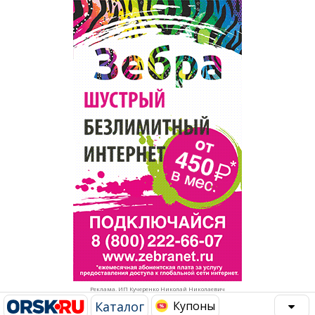
Популярное →
Строительство и ремонт
Афиша
Телекоммуникации и связь
Строительство и ремонт
Торговля
Авто и мото
Бизнес и финансы
Рестораны, кафе, бары
Юристы, Экспертиза, Страхование
Развлечения и отдых
Ремонт
Спорт Фитнес
Социальные организации
Недвижимость
Это интересно
Реклама. ИП Кучеренко Николай Николаевич
Красота Косметология
Администрация
Каталог
Купоны