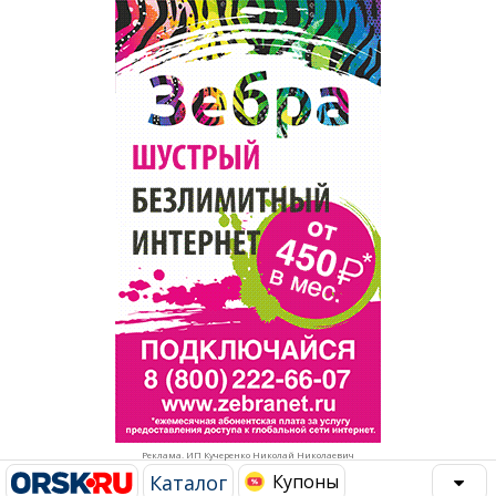
Популярное →
Строительство и ремонт
Афиша
Телекоммуникации и связь
Строительство и ремонт
Торговля
Авто и мото
Бизнес и финансы
Рестораны, кафе, бары
Юристы, Экспертиза, Страхование
Развлечения и отдых
Ремонт
Спорт Фитнес
Социальные организации
Недвижимость
Это интересно
Реклама. ИП Кучеренко Николай Николаевич
Красота Косметология
Администрация
Каталог
Купоны