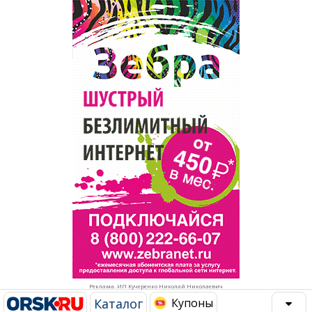
Популярное →
Строительство и ремонт
Афиша
Телекоммуникации и связь
Строительство и ремонт
Торговля
Авто и мото
Бизнес и финансы
Рестораны, кафе, бары
Юристы, Экспертиза, Страхование
Развлечения и отдых
Ремонт
Спорт Фитнес
Социальные организации
Недвижимость
Это интересно
Реклама. ИП Кучеренко Николай Николаевич
Красота Косметология
Администрация
Каталог
Купоны