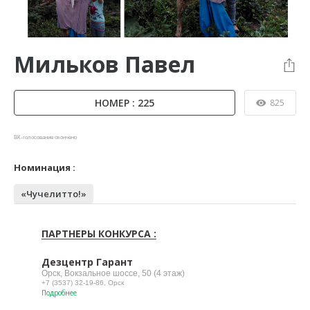
Мильков Павел
НОМЕР : 225
825
ВК-голосование окончено
Номинация :
«Чучелитто!»
ПАРТНЕРЫ КОНКУРСА :
Дезцентр Гарант
Орск, Вокзальное шоссе, 50 (4 этаж)
+7 (3537) 32-19-86, Орск
Подробнее