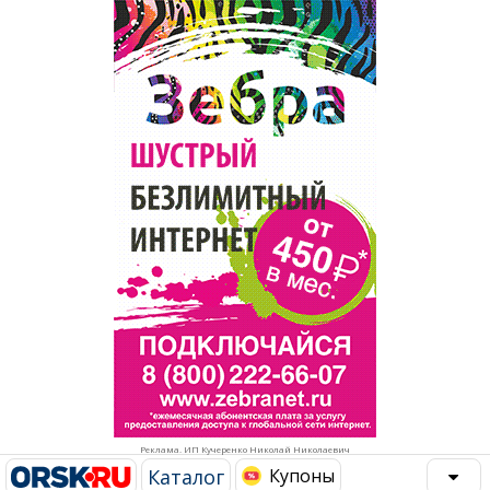
Популярное →
Строительство и ремонт
Афиша
Телекоммуникации и связь
Строительство и ремонт
Торговля
Авто и мото
Бизнес и финансы
Рестораны, кафе, бары
Юристы, Экспертиза, Страхование
Развлечения и отдых
Ремонт
Спорт Фитнес
Социальные организации
Недвижимость
Это интересно
Реклама. ИП Кучеренко Николай Николаевич
Красота Косметология
Администрация
Каталог
Купоны