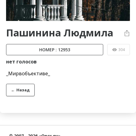
Пашинина Людмила
НОМЕР : 12953
304
нет голосов
_Мирвобъективе_
←
Назад
©
2007
- 2026 «Орск.ру»