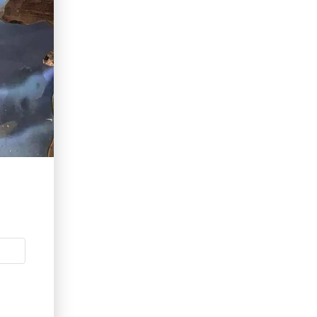
erid: LdtCKJjWj Реклама. ИП Кучеренко Николай
Николаевич
5