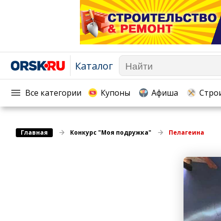
Каталог
Афиша
Телекоммуникации и связь
Популярное →
Строи
Строительство и ремонт
Торговля
Все категории
Купоны
Афиша
Стро
Авто и мото
Бизнес и финансы
Рестораны, кафе, бары
Юристы, Экспертиза, Стра
Главная
Развлечения и отдых
Конкурс "Моя подружка"
Пелагеина
Ремонт
Спорт Фитнес
Социальные организации
Недвижимость
Это интересно
Красота Косметология
Администрация
Медицина Здоровье
Промышленность
Путешествия, Туризм
Сельское хозяйство