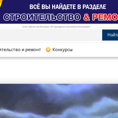
erid: LdtCKcsSb Реклама. ИП Кучеренко Николай Николаевич
Найт
тельство и ремонт
ительство и ремонт
Конкурсы
хование