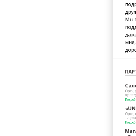
подр
друж
Мы в
подд
даже
мне,
доро
ПАР
Сал
Орск,
8(3537)
Подроб
«UN
Орск, 
+7 (353
Подроб
Маг