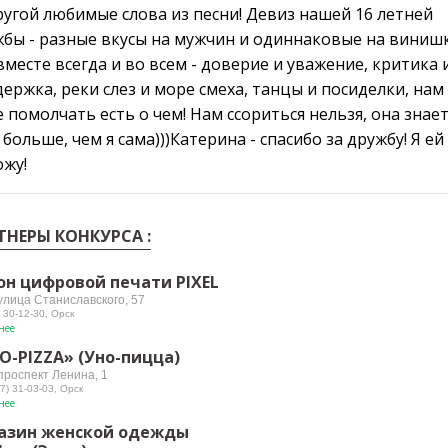
угой любимые слова из песни! Девиз нашей 16 летней
бы - разные вкусы на мужчин и одиннаковые на винишк
месте всегда и во всем - доверие и уважение, критика 
ержка, реки слез и море смеха, танцы и посиделки, нам
 помолчать есть о чем! Нам ссориться нельзя, она знае
 больше, чем я сама)))Катерина - спасибо за дружбу! Я ей
жу!
ТНЕРЫ КОНКУРСА :
он цифровой печати PIXEL
 улица Станиславского, 57
 30-12-30, Орск
нее
O-PIZZA» (Уно-пицца)
проспект Ленина, 1
7) 31-03-03, Орск
нее
азин женской одежды