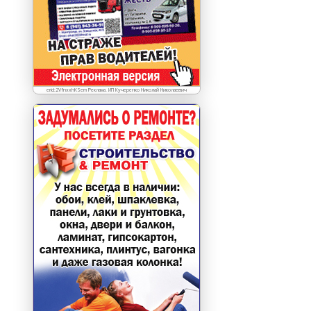
erid:2VfnxxhKSem Реклама. ИП Кучеренко Николай Николаевич