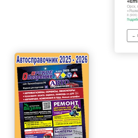
«Em
Орск, 
«Яшма
8 (906)
Подроб
←