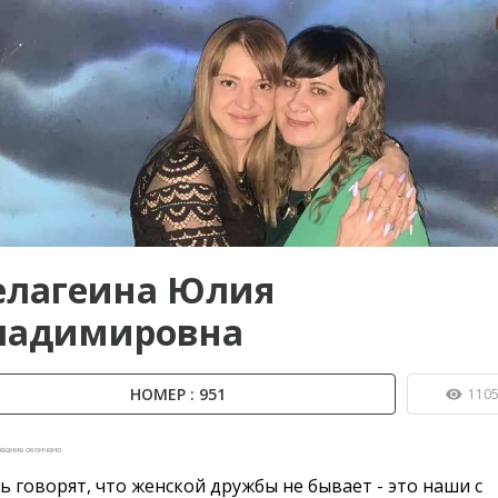
ы до...
елагеина Юлия
ладимировна
НОМЕР : 951
110
вание окончено
ь говорят, что женской дружбы не бывает - это наши с