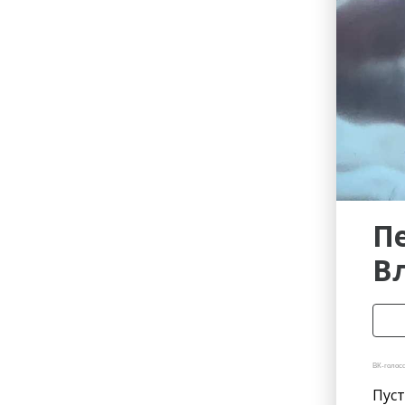
Гостиницы
Городское хозяйство
Образование
Ветеринария, Зоотовары
Бытовые услуги
Курьерская служба, Служб
СМИ и Реклама
Купоны
П
В
ВК-голосо
Пуст