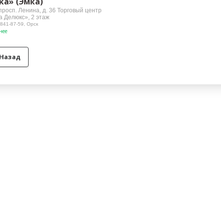
ka» (Эмка)
просп. Ленина, д. 36 Торговый центр
 Делюкс», 2 этаж
 841-87-59, Орск
нее
Назад