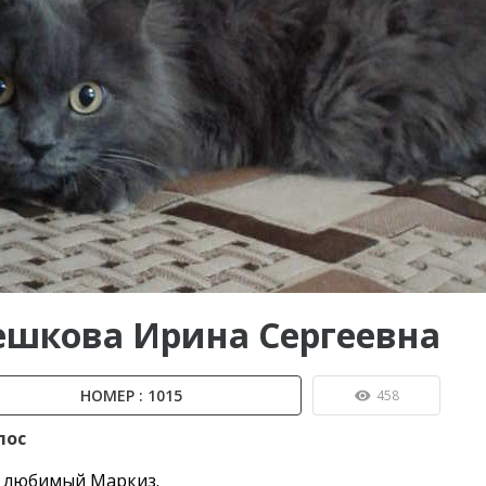
ы до...
ешкова Ирина Сергеевна
НОМЕР : 1015
458
лос
 любимый Маркиз.