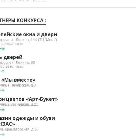
ТНЕРЫ КОНКУРСА :
опейские окна и двери
проспект Ленина, 144 (ТЦ "Мега")
 33-00-49, Орск
нее
ь дверей
 проспект Ленина, 93
 30-15-60, Орск
нее
 «Мы вместе»
улица Печорская, д.8
нее
он цветов «Арт-Букет»
улица Васнецова, д.21
нее
азин одежды и обуви
НЗАС»
ул. Краматорская, д.30
нее