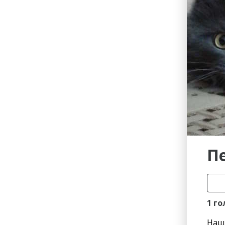
Гостиницы
Городское хозяйство
Образование
Ветеринария, Зоотовары
Бытовые услуги
Курьерская служба, Служб
СМИ и Реклама
Купоны
П
1 го
Наш