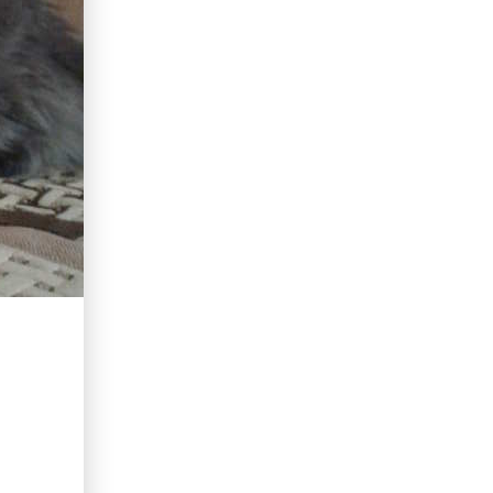
erid: LdtCKJjWj Реклама. ИП Кучеренко Николай
Николаевич