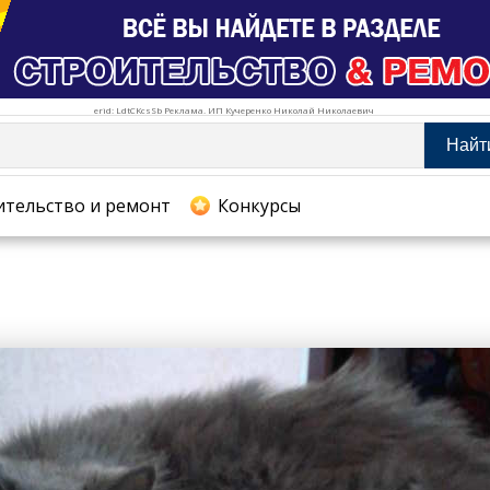
erid: LdtCKcsSb Реклама. ИП Кучеренко Николай Николаевич
Найт
тельство и ремонт
ительство и ремонт
Конкурсы
хование