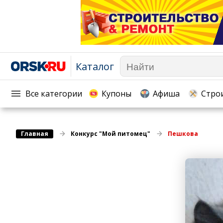
Каталог
Афиша
Телекоммуникации и связь
Популярное →
Строи
Строительство и ремонт
Торговля
Все категории
Купоны
Афиша
Стро
Авто и мото
Бизнес и финансы
Рестораны, кафе, бары
Юристы, Экспертиза, Стра
Главная
Развлечения и отдых
Конкурс "Мой питомец"
Пешкова
Ремонт
Спорт Фитнес
Социальные организации
Недвижимость
Это интересно
Красота Косметология
Администрация
Медицина Здоровье
Промышленность
Путешествия, Туризм
Сельское хозяйство