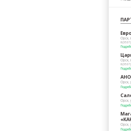
ПАР
Евр
Орск, 
8(3537)
Подроб
Цар
Орск,
8(3537)
Подроб
АНО
Орск, 
Подроб
Сал
Орск, 
Подроб
Маг
«КА
Орск, 
Подроб