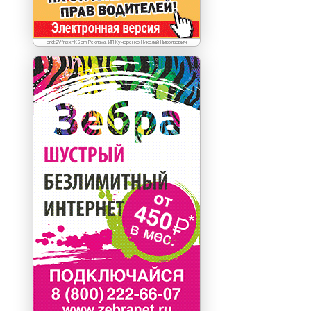
erid:2VfnxxhKSem Реклама. ИП Кучеренко Николай Николаевич