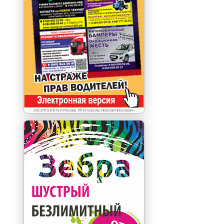
erid:2VfnxxhKSem Реклама. ИП Кучеренко Николай Николаевич