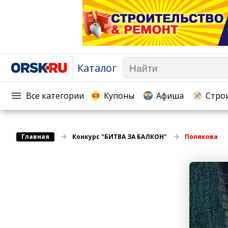
Каталог
Афиша
Телекоммуникации и связь
Популярное →
Строи
Строительство и ремонт
Торговля
Все категории
Купоны
Афиша
Стро
Авто и мото
Бизнес и финансы
Рестораны, кафе, бары
Юристы, Экспертиза, Стра
Главная
Развлечения и отдых
Конкурс "БИТВА ЗА БАЛКОН"
Полякова
Ремонт
Спорт Фитнес
Социальные организации
Недвижимость
Это интересно
Красота Косметология
Администрация
Медицина Здоровье
Промышленность
Путешествия, Туризм
Сельское хозяйство