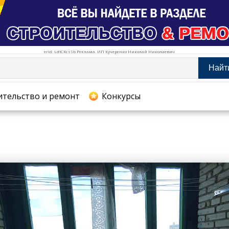
erid: LdtCKcsSb Реклама. ИП Кучеренко Николай Николаевич
Найт
тельство и ремонт
ительство и ремонт
Конкурсы
хование