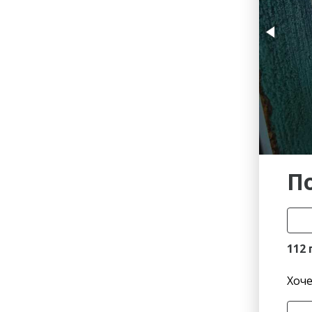
Гостиницы
Городское хозяйство
Образование
Ветеринария, Зоотовары
Бытовые услуги
Курьерская служба, Служб
СМИ и Реклама
Купоны
П
112 
Хоче