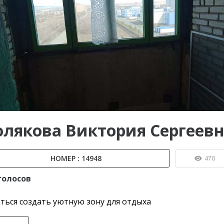
ы до...
олякова Виктория Сергеев
НОМЕР : 14948
470
голосов
ться создать уютную зону для отдыха