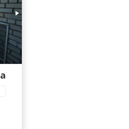
erid: LdtCKJjWj Реклама. ИП Кучеренко Николай
Николаевич
на