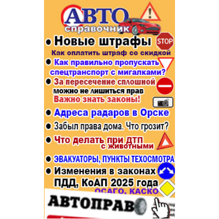
Популярное →
Строительство и ремонт
Афиша
Телекоммуникации и связь
Строительство и ремонт
Торговля
Авто и мото
Бизнес и финансы
Рестораны, кафе, бары
Юристы, Экспертиза, Страхование
Развлечения и отдых
Ремонт
Спорт Фитнес
Социальные организации
Недвижимость
Это интересно
Красота Косметология
Администрация