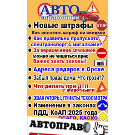
Популярное →
Строительство и ремонт
Афиша
Телекоммуникации и связь
Строительство и ремонт
Торговля
Авто и мото
Бизнес и финансы
Рестораны, кафе, бары
Юристы, Экспертиза, Страхование
Развлечения и отдых
Ремонт
Спорт Фитнес
Социальные организации
Недвижимость
Это интересно
Красота Косметология
Администрация