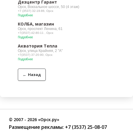
Дезцентр Гарант
Орск, Вокзальное шоссе, 50 (4 этаж)
+7 (3537) 32-19-86, Орск
Подробнее
КОЛБА, магазин
Орск, проспект Ленина, 61
+7(3537) 42-80-11 , Орск
Подробнее
Акватория Тепла
Орск, улица Крайняя, 2 "А"
+7(3537) 37-20-90, Орск
Подробнее
←
Назад
©
2007
- 2026 «Орск.ру»
Размещение рекламы:
+7 (3537) 25-08-07