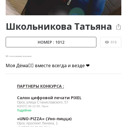
Школьникова Татьяна
НОМЕР : 1012
618
ВК-голосование окончено
Моя Дёма👯‍♀️ вместе всегда и везде ❤
ПАРТНЕРЫ КОНКУРСА :
Салон цифровой печати PIXEL
Орск, улица Станиславского, 57
8(3537) 30-12-30, Орск
Подробнее
«UNO-PIZZA» (Уно-пицца)
Орск, проспект Ленина, 1