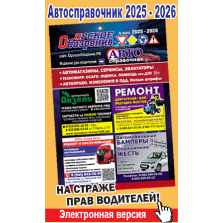
Популярное →
Строительство и ремонт
Афиша
Телекоммуникации и связь
Строительство и ремонт
Торговля
Авто и мото
Бизнес и финансы
Рестораны, кафе, бары
Юристы, Экспертиза, Страхование
Развлечения и отдых
Ремонт
Спорт Фитнес
Социальные организации
Недвижимость
Это интересно
Красота Косметология
Администрация