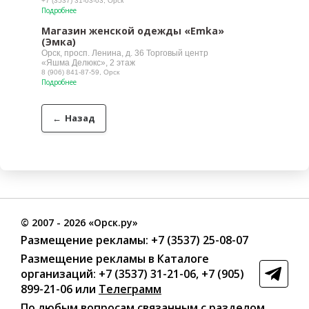
+7 (3537) 31-03-03, Орск
Подробнее
Магазин женской одежды «Emka»
(Эмка)
Орск, просп. Ленина, д. 36 Торговый центр
«Яшма Делюкс», 2 этаж
8 (906) 841-87-59, Орск
Подробнее
←
Назад
©
2007
- 2026 «Орск.ру»
Размещение рекламы:
+7 (3537) 25-08-07
Размещение рекламы в Каталоге
организаций
:
+7 (3537) 31-21-06
,
+7 (905)
899-21-06
или
Телеграмм
По любым вопросам связанным с разделом