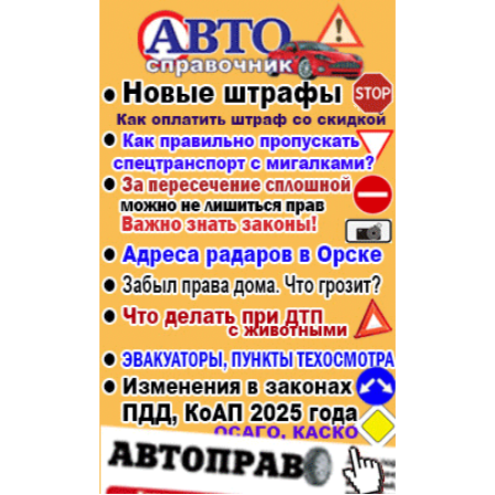
Популярное →
Строительство и ремонт
Афиша
Телекоммуникации и связь
Строительство и ремонт
Торговля
Авто и мото
Бизнес и финансы
Рестораны, кафе, бары
Юристы, Экспертиза, Страхование
Развлечения и отдых
Ремонт
Спорт Фитнес
Социальные организации
Недвижимость
Это интересно
Красота Косметология
Администрация